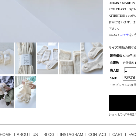
ORIGIN：MADE IN 
SIZE CHART：S(23~2
ATTENTION：
合がございます。ま
下さい。
BLOG：
コチラ
をご
サイズ(商品の採寸)
販売価格
5,700円(
在庫数
合計残り
購入数
SIZE
・
オプションの在
ショッピングを続け
HOME
|
ABOUT US
|
BLOG
|
INSTAGRAM
|
CONTACT
|
CART
|
FA