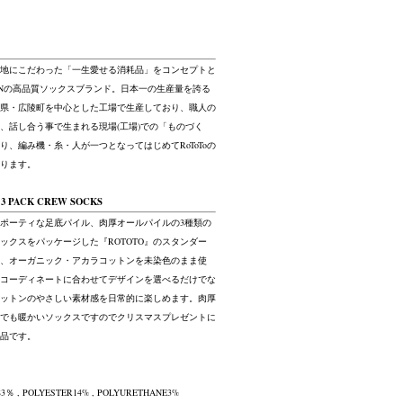
地にこだわった「一生愛せる消耗品」をコンセプトと
JAPANの高品質ソックスブランド。日本一の生産量を誇る
県・広陵町を中心とした工場で生産しており、職人の
、話し合う事で生まれる現場(工場)での「ものづく
り、編み機・糸・人が一つとなってはじめてRoToToの
ります。
 3 PACK CREW SOCKS
ポーティな足底パイル、肉厚オールパイルの3種類の
ックスをパッケージした『ROTOTO』のスタンダー
、オーガニック・アカラコットンを未染色のまま使
コーディネートに合わせてデザインを選べるだけでな
ットンのやさしい素材感を日常的に楽しめます。肉厚
でも暖かいソックスですのでクリスマスプレゼントに
品です。
3％ , POLYESTER14% , POLYURETHANE3%