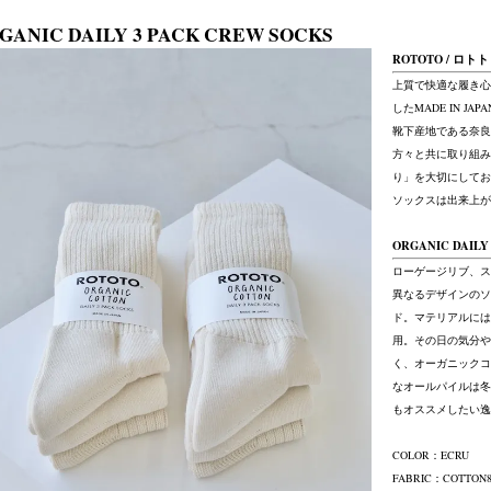
GANIC DAILY 3 PACK CREW SOCKS
ROTOTO / ロトト
上質で快適な履き心
したMADE IN 
靴下産地である奈良
方々と共に取り組み
り」を大切にしてお
ソックスは出来上が
ORGANIC DAILY
ローゲージリブ、ス
異なるデザインのソ
ド。マテリアルには
用。その日の気分や
く、オーガニックコ
なオールパイルは冬
もオススメしたい逸
COLOR：ECRU
FABRIC：COTTON8