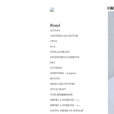
OR
Brand
ALVANA
ANOTHER 20th CENTURY
CIOTA
byeA.
ENDS and MEANS
ENGINEERED GARMENTS
ERA.
JUJUDHAU
NEPENTHES（＆import）
ROTOTO
SHOES LIKE POTTERY
STYLE CRAFT
TUKI-原田服飾研究所
IMPORT ＆ DOMESTIC（♂）
IMPORT ＆ DOMESTIC（♀）
NATIVE AMERICAN JEWELRY