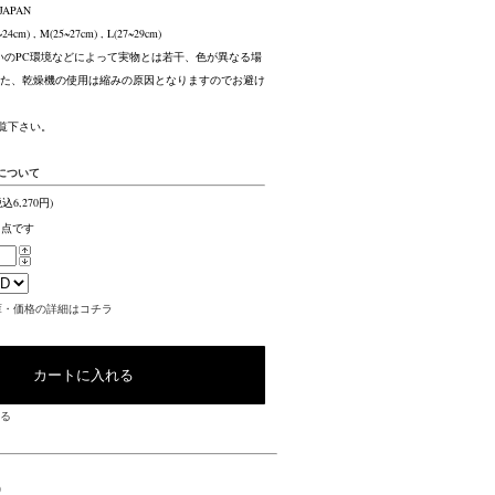
JAPAN
4cm) , M(25~27cm) , L(27~29cm)
お使いのPC環境などによって実物とは若干、色が異なる場
た、乾燥機の使用は縮みの原因となりますのでお避け
覧下さい。
について
税込6,270円)
1点です
庫・価格の詳細はコチラ
る
Q